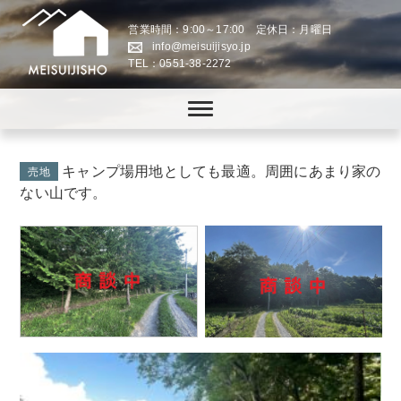
営業時間：9:00～17:00 定休日：月曜日
info@meisuijisyo.jp
TEL：0551-38-2272
八ヶ岳の「田舎暮らし」・「スローライフの実現」をお手伝いします。
株式会社名水地所│八ヶ岳
の「田舎暮らし」・「スロ
ーライフの実現」をお手伝
キャンプ場用地としても最適。周囲にあまり家の
売地
ない山です。
い