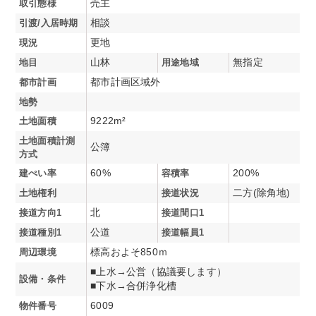
取引態様
売主
引渡/入居時期
相談
現況
更地
地目
山林
用途地域
無指定
都市計画
都市計画区域外
地勢
土地面積
9222m²
土地面積計測
公簿
方式
建ぺい率
60%
容積率
200%
土地権利
接道状況
二方(除角地)
接道方向1
北
接道間口1
接道種別1
公道
接道幅員1
周辺環境
標高およそ850ｍ
■上水→公営（協議要します）
設備・条件
■下水→合併浄化槽
物件番号
6009