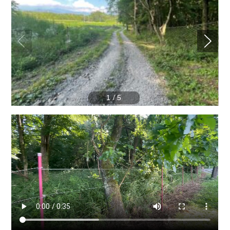
1
/
5