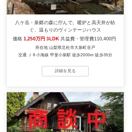
八ケ岳・泉郷の森に佇んで。暖炉と高天井が紡
ぐ、温もりのヴィンテージハウス
価格
1,250万円
3LDK
共益費・管理費
110,400円
所在地:山梨県北杜市大泉町谷戸
交通:ＪＲ小海線 甲斐小泉駅 徒歩2000m 徒歩35分
詳細を見る