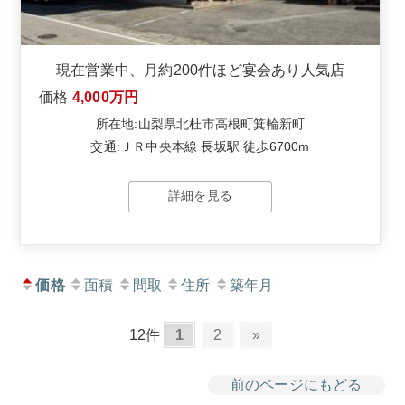
現在営業中、月約200件ほど宴会あり人気店
価格
4,000万円
所在地:山梨県北杜市高根町箕輪新町
交通:ＪＲ中央本線 長坂駅 徒歩6700m
詳細を見る
価格
面積
間取
住所
築年月
12件
1
2
»
前のページにもどる