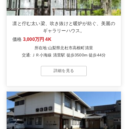
凛と佇む太い梁、吹き抜けと暖炉が紡ぐ、美麗の
ギャラリーハウス。
価格
3,000万円
4K
所在地:山梨県北杜市高根町清里
交通:ＪＲ小海線 清里駅 徒歩3500m 徒歩44分
詳細を見る