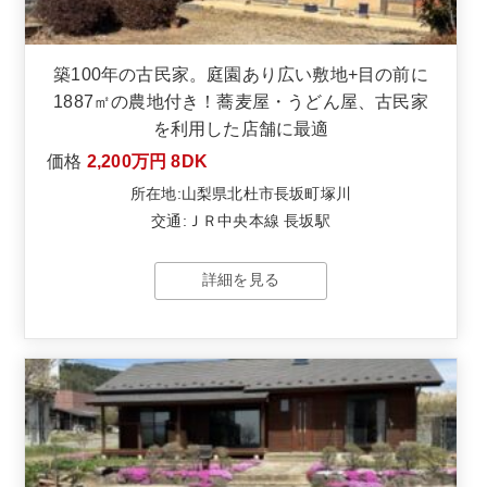
築100年の古民家。庭園あり広い敷地+目の前に
1887㎡の農地付き！蕎麦屋・うどん屋、古民家
を利用した店舗に最適
価格
2,200万円
8DK
所在地:山梨県北杜市長坂町塚川
交通:ＪＲ中央本線 長坂駅
詳細を見る