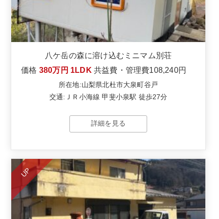
八ケ岳の森に溶け込むミニマム別荘
価格
380万円
1LDK
共益費・管理費
108,240円
所在地:山梨県北杜市大泉町谷戸
交通:ＪＲ小海線 甲斐小泉駅 徒歩27分
詳細を見る
UP