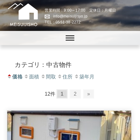
営業時間：9:00～17:00 定休日：月曜日
info@meisuijisyo.jp
TEL：0551-38-2272
八ヶ岳の「田舎暮らし」・「スローライフの実現」をお手伝いします。
株式会社名水地所│八ヶ岳
の「田舎暮らし」・「スロ
ーライフの実現」をお手伝
カテゴリ：中古物件
い
価格
面積
間取
住所
築年月
12件
1
2
»