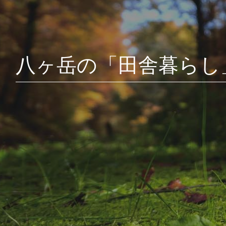
ジ
送
り
八ヶ岳の「田舎暮らし