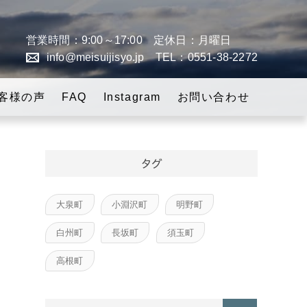
営業時間：9:00～17:00 定休日：月曜日
info@meisuijisyo.jp
TEL：0551-38-2272
「スローライフの実
客様の声
FAQ
Instagram
お問い合わせ
タグ
大泉町
小淵沢町
明野町
白州町
長坂町
須玉町
高根町