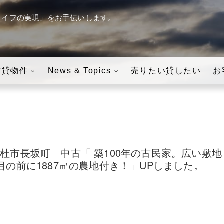
ライフの実現」をお手伝いします。
す。
八ヶ岳の「田舎暮らし」・
賃貸物件
News & Topics
売りたい貸したい
お
杜市長坂町 中古「 築100年の古民家。広い敷地
目の前に1887㎡の農地付き！」UPしました。