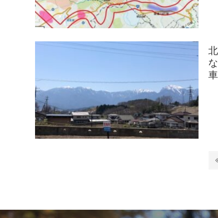
北
車
投
稿
の
ペ
ー