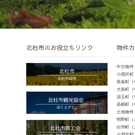
北杜市のお役立ちリンク
物件カ
中古物件
小淵沢町
長坂町（
大泉町（
須玉町（
高根町（
土地物件
明野町（
白州町（
小淵沢町