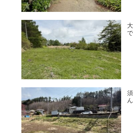
大
で
ん