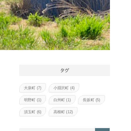
タグ
大泉町
(7)
小淵沢町
(4)
明野町
(1)
白州町
(1)
長坂町
(5)
須玉町
(6)
高根町
(12)