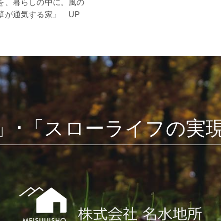
を、暮らしの中に。風の
壁が通気する家』 UP
」･「スローライフの実