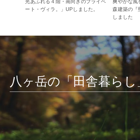
光あふれる４階・南向きのプライベ
爽やかな風
ート・ヴィラ。」UPしました。
森建築の『
しました
八ヶ岳の「田舎暮らし