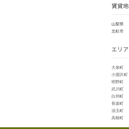
賃貸地
山梨県
北杜市
エリア
大泉町
小淵沢町
明野町
武川町
白州町
長坂町
須玉町
高根町