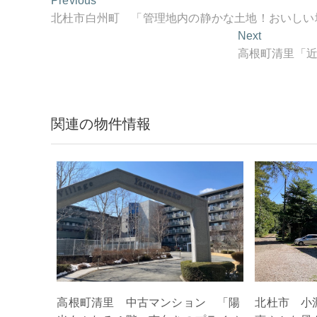
Previous
稿
post:
北杜市白州町 「管理地内の静かな土地！おいしい
ナ
Next
Next
ビ
post:
高根町清里「近
ゲ
ー
シ
関連の物件情報
ョ
ン
高根町清里 中古マンション 「陽
北杜市 小