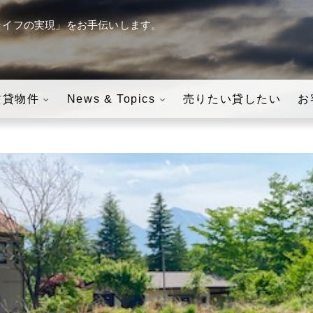
ライフの実現」をお手伝いします。
す。
八ヶ岳の「田舎暮らし」・
賃貸物件
News & Topics
売りたい貸したい
お