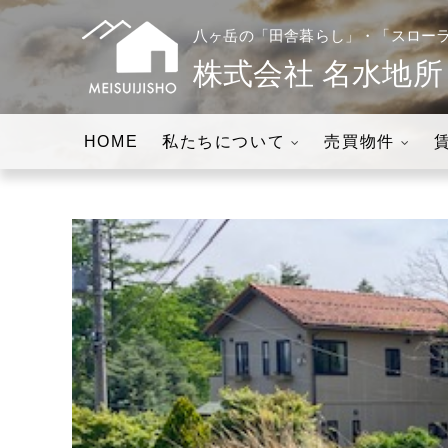
八ヶ岳の「田舎暮らし」・「スロー
株式会社 名水地所
八ヶ岳の「田舎暮らし」・「スローライフの実現」をお手伝いしま
株式会社名水地所│
HOME
私たちについて
売買物件
現」をお手伝い