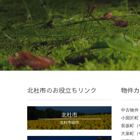
北杜市のお役立ちリンク
物件カ
中古物件
小淵沢町
長坂町（
大泉町（