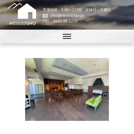
営業時間：9:00～17:00 定休日：月曜日
info@meisuijisyo.jp
TEL：0551-38-2272
八ヶ岳の「田舎暮らし」・「スローライフの実現」をお手伝いします。
株式会社名水地所│八ヶ岳
の「田舎暮らし」・「スロ
ーライフの実現」をお手伝
い