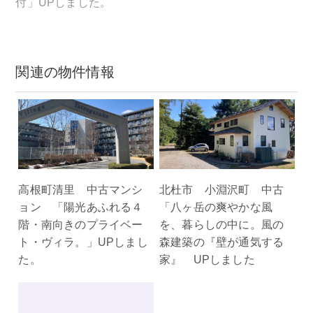
シ
付」UPしました。
ョ
ン
関連の物件情報
高根町清里 中古マンシ
北杜市 小淵沢町 中古
ョン 「陽光あふれる４
「八ヶ岳の爽やかな風
階・南向きのプライベー
を、暮らしの中に。風の
ト・ヴィラ。」UPしまし
森建築の『壁が通気する
た。
家』 UPしました