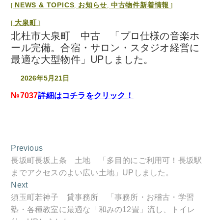
NEWS & TOPICS
お知らせ
中古物件新着情報
,
,
大泉町
北杜市大泉町 中古 「プロ仕様の音楽ホ
ール完備。合宿・サロン・スタジオ経営に
最適な大型物件」UPしました。
2026年5月21日
№7037
詳細はコチラをクリック！
投
Previous
Previous
稿
post:
長坂町長坂上条 土地 「多目的にご利用可！長坂駅
ナ
までアクセスのよい広い土地」UPしました。
ビ
Next
Next
ゲ
post:
須玉町若神子 貸事務所 「事務所・お稽古・学習
ー
塾・各種教室に最適な「和みの12畳」流し、トイレ