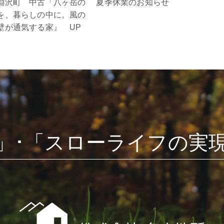
淵沢町 中古「八ヶ岳の
夏季休業のお知らせ
を、暮らしの中に。風の
壁が通気する家』 UP
」･「スローライフの実