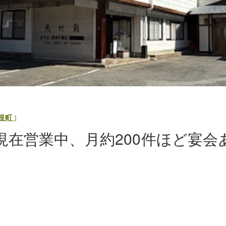
根町
現在営業中、月約200件ほど宴会
。