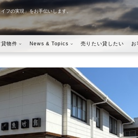
ライフの実現」をお手伝いします。
す。
八ヶ岳の「田舎暮らし」・
賃貸物件
News & Topics
売りたい貸したい
お