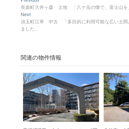
Previous
稿
post:
長坂町大井ヶ森 土地 「八ケ岳の懐で、富士山を
ナ
Next
Next
ビ
post:
須玉町江草 中古 「多目的に利用可能な広い土間
ゲ
ました。
ー
シ
ョ
関連の物件情報
ン