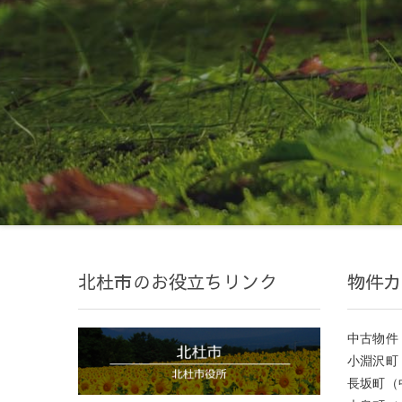
北杜市のお役立ちリンク
物件カ
中古物件
小淵沢町
長坂町（