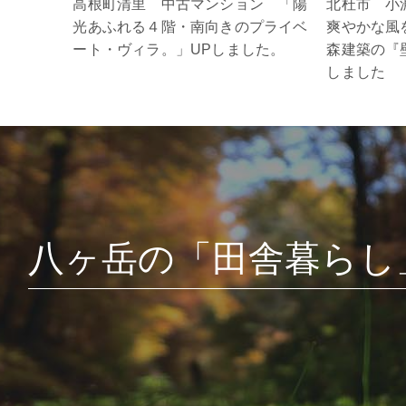
高根町清里 中古マンション 「陽
北杜市 小
光あふれる４階・南向きのプライベ
爽やかな風
ート・ヴィラ。」UPしました。
森建築の『
しました
八ヶ岳の「田舎暮らし