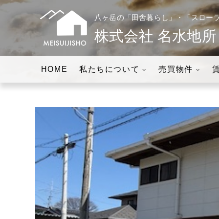
八ヶ岳の「田舎暮らし」・「スロー
株式会社 名水地所
八ヶ岳の「田舎暮らし」・「スローライフの実現」をお手伝いしま
株式会社名水地所│
HOME
私たちについて
売買物件
現」をお手伝い