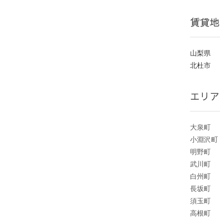
賃貸地
山梨県
北杜市
エリア
大泉町
小淵沢町
明野町
武川町
白州町
長坂町
須玉町
高根町