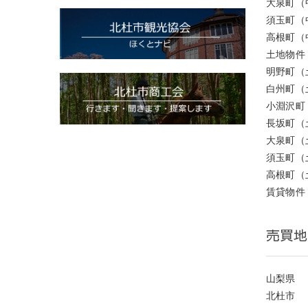
大泉町（
須玉町（
高根町（
土地物件
明野町（
白州町（
小淵沢町
長坂町（
大泉町（
須玉町（
高根町（
賃貸物件
売買地
山梨県
北杜市