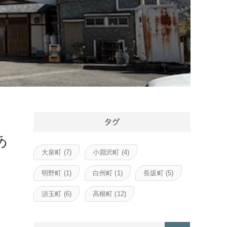
タグ
あ
大泉町
(7)
小淵沢町
(4)
明野町
(1)
白州町
(1)
長坂町
(5)
須玉町
(6)
高根町
(12)