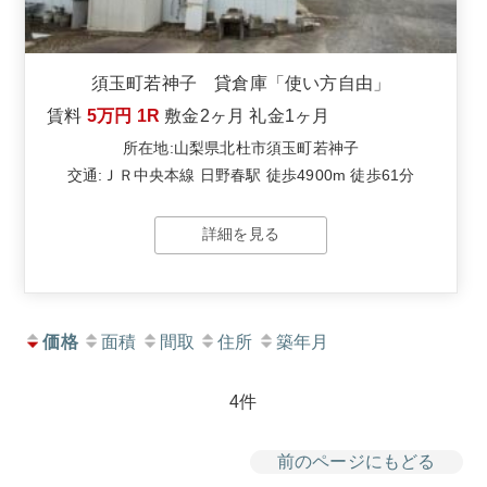
須玉町若神子 貸倉庫「使い方自由」
賃料
5万円
1R
敷金
2ヶ月
礼金
1ヶ月
所在地:山梨県北杜市須玉町若神子
交通:ＪＲ中央本線 日野春駅 徒歩4900m 徒歩61分
詳細を見る
価格
面積
間取
住所
築年月
4件
前のページにもどる