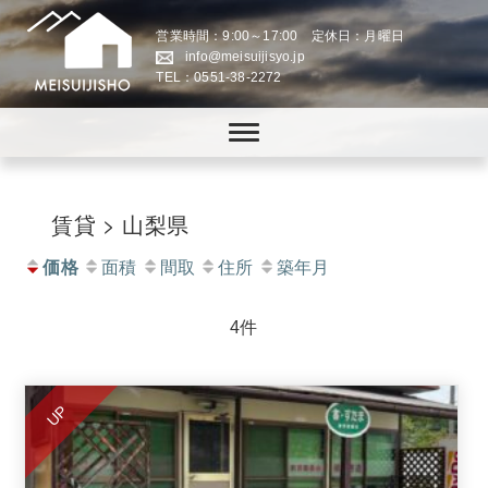
営業時間：9:00～17:00 定休日：月曜日
info@meisuijisyo.jp
TEL：0551-38-2272
八ヶ岳の「田舎暮らし」・「スローライフの実現」をお手伝いします。
株式会社名水地所│八ヶ岳
の「田舎暮らし」・「スロ
ーライフの実現」をお手伝
賃貸 > 山梨県
い
価格
面積
間取
住所
築年月
4件
UP