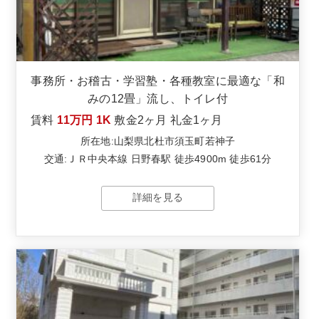
事務所・お稽古・学習塾・各種教室に最適な「和
みの12畳」流し、トイレ付
賃料
11万円
1K
敷金
2ヶ月
礼金
1ヶ月
所在地:山梨県北杜市須玉町若神子
交通:ＪＲ中央本線 日野春駅 徒歩4900m 徒歩61分
詳細を見る